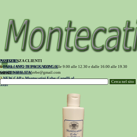
Vai ai contenuti
NOTIZIE:
ASSISTENZA CLIENTI
Salta menù
1
telefono: 0572 78148 LU-DOM dalle 9.00 alle 12.30 e dalle 16.00 alle 19.30
PARLIAMO DI PACKAGING E
SOSTENIBILITA'
e-mail:
montecatinierbe@gmail.com
MENU'
2
NEW CAP x Montecatini Erbe: Capelli al
Cerca nel sito
Top!