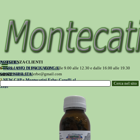
Vai ai contenuti
NOTIZIE:
ASSISTENZA CLIENTI
Salta menù
1
telefono: 0572 78148 LU-DOM dalle 9.00 alle 12.30 e dalle 16.00 alle 19.30
PARLIAMO DI PACKAGING E
SOSTENIBILITA'
e-mail:
montecatinierbe@gmail.com
MENU'
2
NEW CAP x Montecatini Erbe: Capelli al
Cerca nel sito
Top!