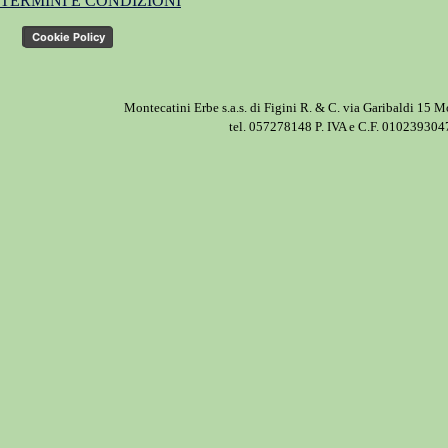
TERMINI E CONDIZIONI
Privacy Policy
Cookie Policy
Montecatini Erbe s.a.s. di Figini R. & C. via Garibaldi 15 
tel. 057278148 P. IVA e C.F. 010239304
Torna ai contenuti